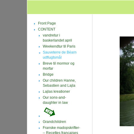
Front Page
CONTENT
vandretur i
baskerlandet april
Weekendtur til Paris
Sauveterre de Béarn
udflugtsmål
Breve til mormor og
morfar
Bridge
Our children Hanne,
Sebastien and Lajla
Lajlas kreationer
Our sons-and-
daughter in law
Grandchildren
Franske madopskrifter-
-- Recettes françaises