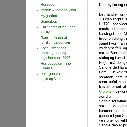
Hossegor
Der knytter sig e
Interview radio solymar
Det handler om e
My garden
"Guds vandprøve"
Genealogy
I 1170, bor vico
Old photos of the Koed
omstændigheder 
family
korstoget mod M
Gamle billeder af
føder en dreng ,
familien Jørgensen
stund hvor man e
voldsomt folk og
Koed-Jørgensen
om at Sancie dri
cousin gathering
ståhej og tumult
together sept. 2007
Noget må der gør
Hos Jeppe og Trine i
Sanche de Navarr
Odense
Dom". En kold fe
Paris juni 2010 hos
sammen, ført ud
Lajla og Manu
samt befolkninge
blevet forhørt a
Olorons
hvirvle
skyldig
Sancie forsvind
strøm. Men pluds
kommer hun til
gennem byen:Sanc
velsigner og erk
Sancie takker jo