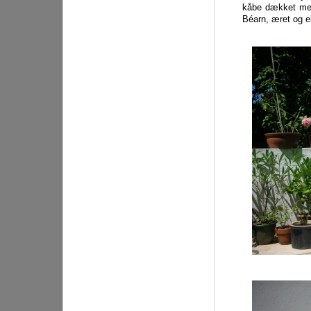
kåbe dækket med
Béarn, æret og el